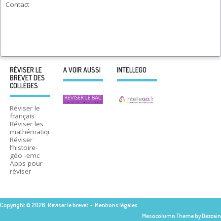
Contact
RÉVISER LE
A VOIR AUSSI
INTELLEGO
BREVET DES
COLLÈGES
Réviser le
français
Réviser les
mathématiques
Réviser
l’histoire-
géo -emc
Apps pour
réviser
Copyright © 2026. Réviser le brevet -
Mentions légales
Mesocolumn Theme by Dezzain