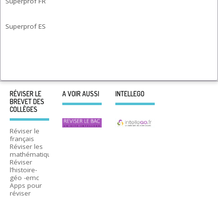
Superprof FR
Superprof ES
RÉVISER LE
A VOIR AUSSI
INTELLEGO
BREVET DES
COLLÈGES
Réviser le
français
Réviser les
mathématiques
Réviser
l’histoire-
géo -emc
Apps pour
réviser