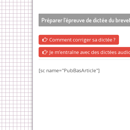
Préparer l’épreuve de dictée du breve
Comment corriger sa dictée ?
Je m’entraîne avec des dictées audi
[sc name="PubBasArticle"]