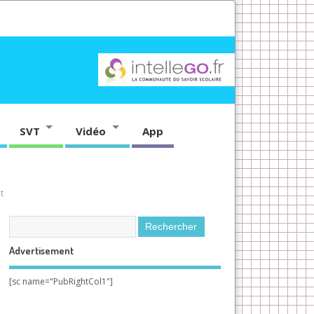
SVT
Vidéo
App
t
Advertisement
[sc name="PubRightCol1"]