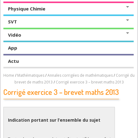
Physique Chimie
SVT
Vidéo
App
Actu
Home
/
Mathématiques
/
Annales corrigées de mathématiques
/
Corrigé du
brevet de maths 2013
/
Corrigé exercice 3 – brevet maths 2013
Corrigé exercice 3 – brevet maths 2013
Indication portant sur l’ensemble du sujet