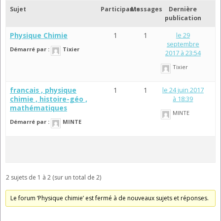
Sujet
Participants
Messages
Dernière
publication
Physique Chimie
1
1
le 29
septembre
Démarré par :
Tixier
2017 à 23:54
Tixier
francais , physique
1
1
le 24 juin 2017
chimie , histoire-géo ,
à 18:39
mathématiques
MINTE
Démarré par :
MINTE
2 sujets de 1 à 2 (sur un total de 2)
Le forum ‘Physique chimie’ est fermé à de nouveaux sujets et réponses.