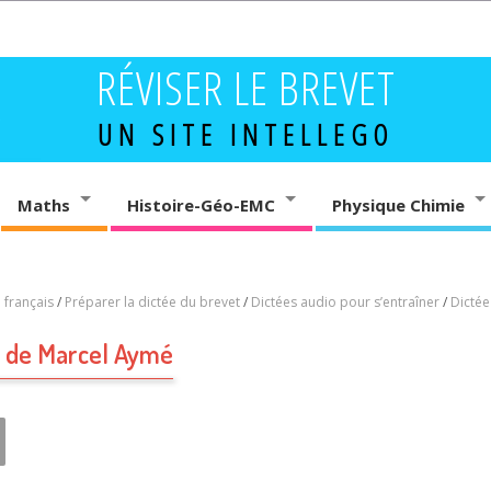
RÉVISER LE BREVET
UN SITE INTELLEGO
Maths
Histoire-Géo-EMC
Physique Chimie
 français
/
Préparer la dictée du brevet
/
Dictées audio pour s’entraîner
/
Dictée
e de Marcel Aymé