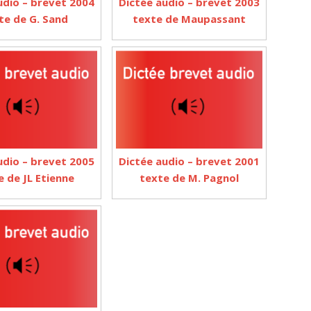
udio – brevet 2004
Dictée audio – brevet 2003
te de G. Sand
texte de Maupassant
udio – brevet 2005
Dictée audio – brevet 2001
e de JL Etienne
texte de M. Pagnol