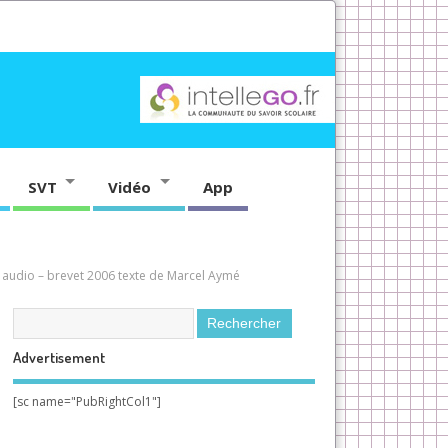
SVT
Vidéo
App
 audio – brevet 2006 texte de Marcel Aymé
Advertisement
[sc name="PubRightCol1"]