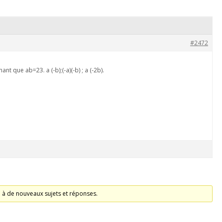
#2472
ant que ab=23. a (-b);(-a)(-b) ; a (-2b).
é à de nouveaux sujets et réponses.