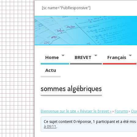
[sc name="PubResponsive"]
Home
BREVET
Français
Actu
sommes algébriques
Bienvenue sur le site « Réviser le brevet »
›
Forums
›
Que
Ce sujet contient 0 réponse, 1 participant et a été mis
à 09:11
.