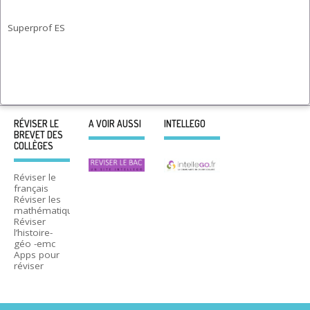
Superprof ES
RÉVISER LE
A VOIR AUSSI
INTELLEGO
BREVET DES
COLLÈGES
Réviser le
français
Réviser les
mathématiques
Réviser
l’histoire-
géo -emc
Apps pour
réviser